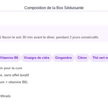
Composition de la Box Séduisante
1 flacon le soir 30 min avant le diner, pendant 2 jours consécutifs.
Vitamine B6
Vinaigre de cidre
Gingembre
Citron
Thé vert 
ain pour la cure
, sans effet laxatif
ium + vitamine B6)
ificiels