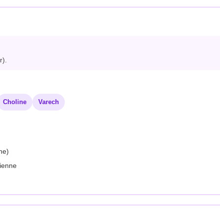
r).
Choline
Varech
ne)
lienne