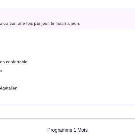
 ou pur, une fois par jour, le matin à jeun.
ion confortable
en
végétalien
Programme 1 Mois